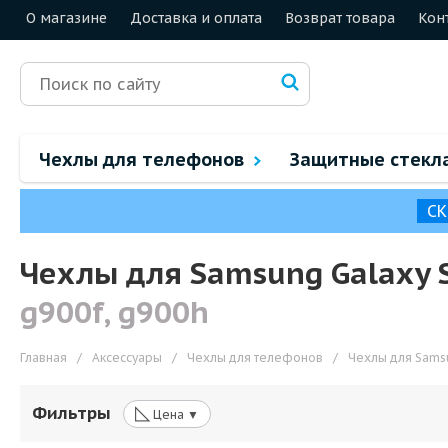
О магазине
Доставка и оплата
Возврат товара
Кон
Чехлы для телефонов
Защитные стекл
СК
Чехлы для Samsung Galaxy 
g900f, g900h
Главная
/
Аксессуары
/
Чехлы для телефонов
/
Чехлы для Sams
◺
Фильтры
Цена ▼