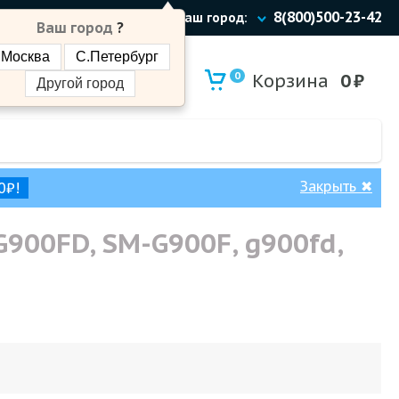
8(800)500-23-42
Ваш город:
Ваш город
?
Москва
С.Петербург
0
Корзина
0
₽
Другой город
Закрыть
✖
0₽!
G900FD, SM-G900F, g900fd,