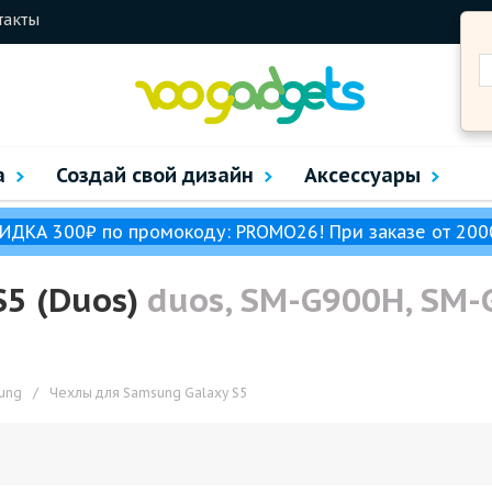
такты
а
Создай свой дизайн
Аксессуары
ИДКА 300₽ по промокоду: PROMO26! При заказе от 200
S5 (Duos)
duos, SM-G900H, SM-
ung
/
Чехлы для Samsung Galaxy S5