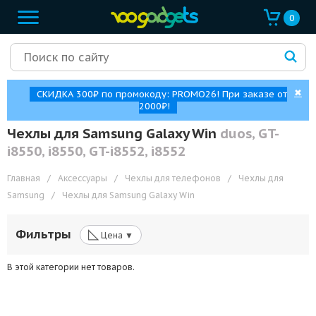
0
✖
СКИДКА 300₽ по промокоду: PROMO26! При заказе от
2000₽!
Чехлы для Samsung Galaxy Win
duos, GT-
i8550, i8550, GT-i8552, i8552
Главная
/
Аксессуары
/
Чехлы для телефонов
/
Чехлы для
Samsung
/
Чехлы для Samsung Galaxy Win
◺
Фильтры
Цена ▼
В этой категории нет товаров.