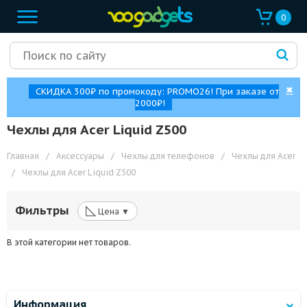
0
✖
СКИДКА 300₽ по промокоду: PROMO26! При заказе от
2000₽!
Чехлы для Acer Liquid Z500
Главная
/
Аксессуары
/
Чехлы для телефонов
/
Чехлы для Acer
/
Чехлы для Acer Liquid Z500
◺
Фильтры
Цена ▼
В этой категории нет товаров.
Информация