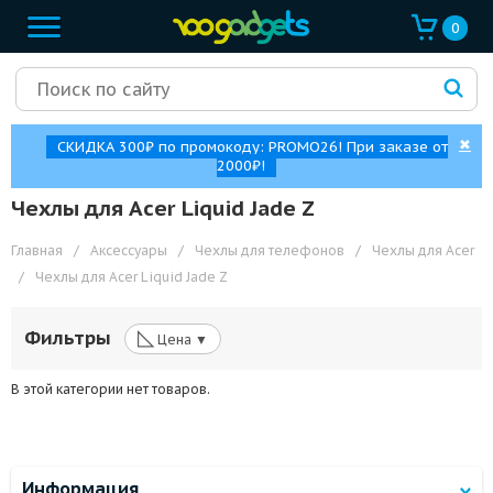
0
✖
СКИДКА 300₽ по промокоду: PROMO26! При заказе от
2000₽!
Чехлы для Acer Liquid Jade Z
Главная
/
Аксессуары
/
Чехлы для телефонов
/
Чехлы для Acer
/
Чехлы для Acer Liquid Jade Z
◺
Фильтры
Цена ▼
В этой категории нет товаров.
Информация