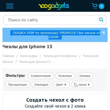
0
✖
СКИДКА 300₽ по промокоду: PROMO26! При заказе от
2000₽!
Чехлы для Iphone 13
Главная
/
Аксессуары
/
Чехлы для телефонов
/
Чехлы для
Iphone
/
Чехлы для Iphone 13
Фильтры
Силиконовые
Кожаные
Книжки
◺
Прозрачные
Накладки
Цвет ▼
Цена ▼
Создать чехол с фото
Создайте свой чехол в 2 клика