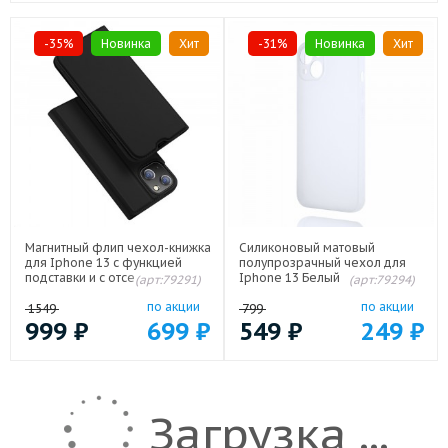
-35%
Новинка
Хит
-31%
Новинка
Хит
Магнитный флип чехол-книжка
Силиконовый матовый
для Iphone 13 с функцией
полупрозрачный чехол для
подставки и с отсеком для
Iphone 13 Белый
(арт:79291)
(арт:79294)
карт Черный
по акции
по акции
1549
799
999
₽
699
₽
549
₽
249
₽
Загрузка ...