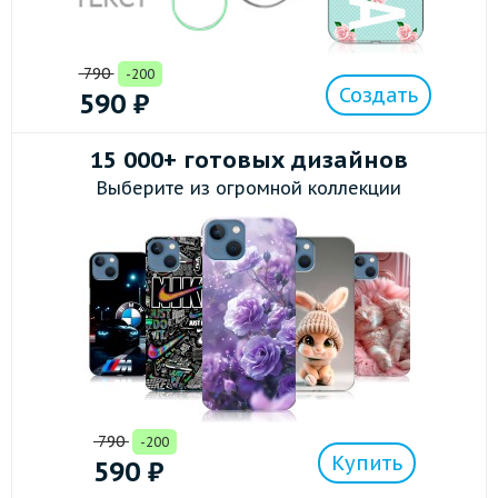
790
-200
Создать
590
₽
15 000+ готовых дизайнов
Выберите из огромной коллекции
790
-200
Купить
590
₽