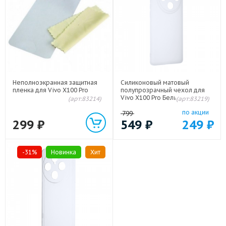
Неполноэкранная защитная
Силиконовый матовый
пленка для Vivo X100 Pro
полупрозрачный чехол для
Vivo X100 Pro Белый
(арт:83214)
(арт:83219)
по акции
799
299
₽
549
₽
249
₽
-31%
Новинка
Хит