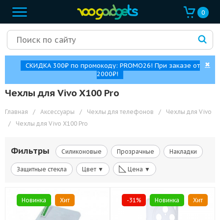
0
✖
СКИДКА 300₽ по промокоду: PROMO26! При заказе от
2000₽!
Чехлы для Vivo X100 Pro
Главная
/
Аксессуары
/
Чехлы для телефонов
/
Чехлы для Vivo
/
Чехлы для Vivo X100 Pro
Фильтры
Силиконовые
Прозрачные
Накладки
◺
Защитные стекла
Цвет ▼
Цена ▼
Новинка
Хит
-31%
Новинка
Хит