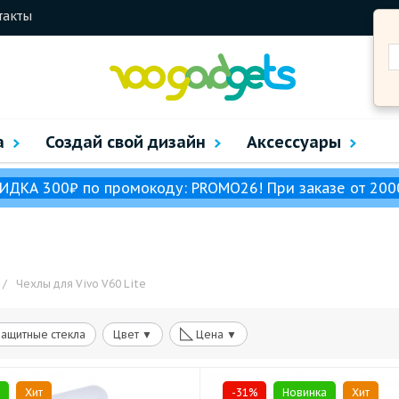
такты
а
Создай свой дизайн
Аксессуары
ИДКА 300₽ по промокоду: PROMO26! При заказе от 200
/
Чехлы для Vivo V60 Lite
◺
Защитные стекла
Цвет ▼
Цена ▼
Хит
-31%
Новинка
Хит