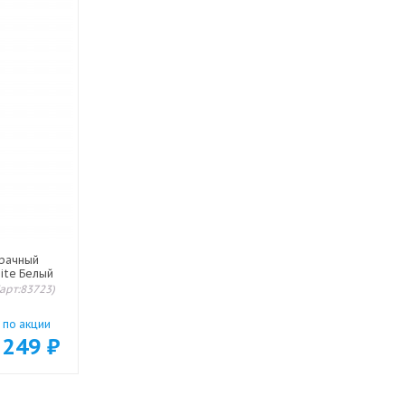
зрачный
Lite Белый
(арт:83723)
по акции
249
₽