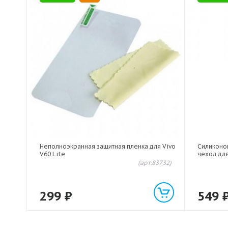
Неполноэкранная защитная пленка для Vivo
Силиконо
V60 Lite
чехол для
(арт:83732)
299
₽
549