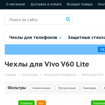
О магазине
Доставка и оплата
Возврат товара
Кон
Чехлы для телефонов
Защитные стекл
СК
Чехлы для Vivo V60 Lite
Главная
/
Аксессуары
/
Чехлы для телефонов
/
Чехлы для Vivo
Фильтры
Силиконовые
Прозрачные
Накладки
Новинка
Хит
Новинка