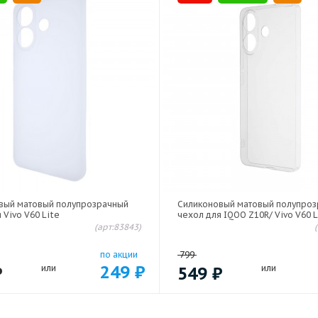
вый матовый полупрозрачный
Силиконовый матовый полупро
 Vivo V60 Lite
чехол для IQOO Z10R/ Vivo V60 
(арт:83843)
по акции
799
249
₽
₽
или
549
₽
или