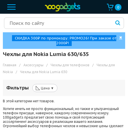
0
✖
СКИДКА 300₽ по промокоду: PROMO26! При заказе от
2000₽!
Чехлы для Nokia Lumia 630/635
Главная
/
Аксессуары
/
Чехлы для телефонов
/
Чехлы для
Nokia
/
Чехлы для Nokia Lumia 630
◺
Фильтры
Цена ▼
В этой категории нет товаров.
Хотите иметь не просто функциональный, но также и ультрамодный
телефон присуще, наверное, каждому современному юзеру.
100gadgets предлагает свою помощь и свой потрясающий
ассолртимент аксессуаров в реализации вашего желания.
Огромнейший выбор телефонных чехлов и невысокие цены сделают