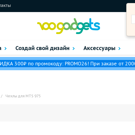
такты
а
Создай свой дизайн
Аксессуары
ИДКА 300₽ по промокоду: PROMO26! При заказе от 200
/
Чехлы для MTS 975