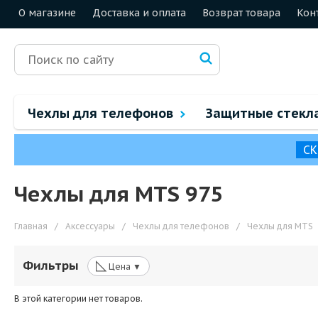
О магазине
Доставка и оплата
Возврат товара
Кон
Чехлы для телефонов
Защитные стекл
СК
Чехлы для MTS 975
Главная
/
Аксессуары
/
Чехлы для телефонов
/
Чехлы для MTS
◺
Фильтры
Цена ▼
В этой категории нет товаров.