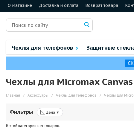
О магазине
Доставка и оплата
Возврат товара
Кон
Чехлы для телефонов
Защитные стекл
СК
Чехлы для Micromax Canvas
Главная
/
Аксессуары
/
Чехлы для телефонов
/
Чехлы для Micr
◺
Фильтры
Цена ▼
В этой категории нет товаров.