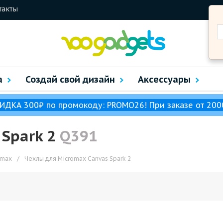
такты
а
Создай свой дизайн
Аксессуары
ИДКА 300₽ по промокоду: PROMO26! При заказе от 200
 Spark 2
Q391
omax
/
Чехлы для Micromax Canvas Spark 2