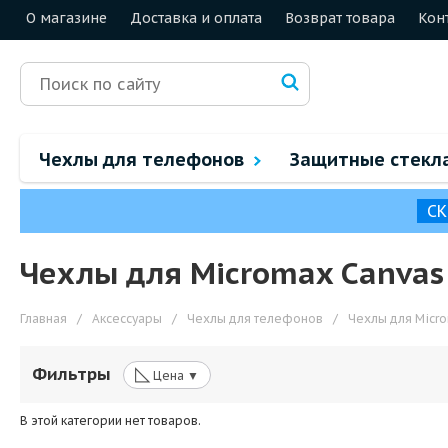
О магазине
Доставка и оплата
Возврат товара
Кон
Чехлы для телефонов
Защитные стекл
СК
Чехлы для Micromax Canvas 
Главная
/
Аксессуары
/
Чехлы для телефонов
/
Чехлы для Micr
◺
Фильтры
Цена ▼
В этой категории нет товаров.