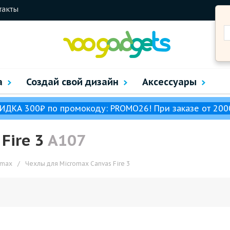
такты
а
Создай свой дизайн
Аксессуары
ИДКА 300₽ по промокоду: PROMO26! При заказе от 200
Fire 3
A107
omax
/
Чехлы для Micromax Canvas Fire 3