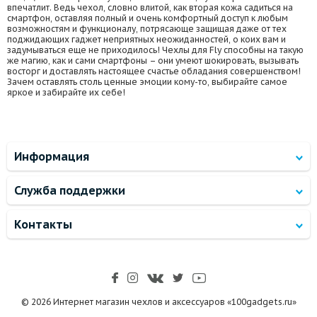
впечатлит. Ведь чехол, словно влитой, как вторая кожа садиться на
смартфон, оставляя полный и очень комфортный доступ к любым
возможностям и функционалу, потрясающе защищая даже от тех
поджидающих гаджет неприятных неожиданностей, о коих вам и
задумываться еще не приходилось! Чехлы для Fly способны на такую
же магию, как и сами смартфоны – они умеют шокировать, вызывать
восторг и доставлять настоящее счастье обладания совершенством!
Зачем оставлять столь ценные эмоции кому-то, выбирайте самое
яркое и забирайте их себе!
Информация
Служба поддержки
Контакты
© 2026 Интернет магазин чехлов и аксессуаров «100gadgets.ru»