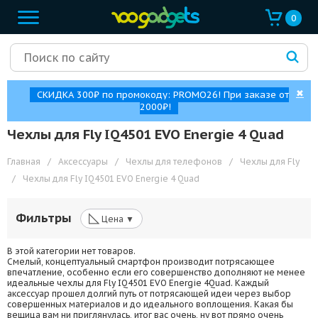
0
✖
СКИДКА 300₽ по промокоду: PROMO26! При заказе от
2000₽!
Чехлы для Fly IQ4501 EVO Energie 4 Quad
Главная
/
Аксессуары
/
Чехлы для телефонов
/
Чехлы для Fly
/
Чехлы для Fly IQ4501 EVO Energie 4 Quad
◺
Фильтры
Цена ▼
В этой категории нет товаров.
Смелый, концептуальный смартфон производит потрясающее
впечатление, особенно если его совершенство дополняют не менее
идеальные чехлы для Fly IQ4501 EVO Energie 4Quad. Каждый
аксессуар прошел долгий путь от потрясающей идеи через выбор
совершенных материалов и до идеального воплощения. Какая бы
вещица вам ни приглянулась, итог вас очень, ну вот прямо очень