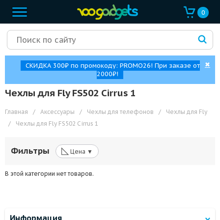
0
✖
СКИДКА 300₽ по промокоду: PROMO26! При заказе от
2000₽!
Чехлы для Fly FS502 Cirrus 1
Главная
/
Аксессуары
/
Чехлы для телефонов
/
Чехлы для Fly
/
Чехлы для Fly FS502 Cirrus 1
◺
Фильтры
Цена ▼
В этой категории нет товаров.
Информация