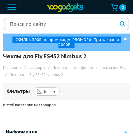
0
✖
СКИДКА 300₽ по промокоду: PROMO26! При заказе от
2000₽!
Чехлы для Fly FS452 Nimbus 2
Главная
/
Аксессуары
/
Чехлы для телефонов
/
Чехлы для Fly
/
Чехлы для Fly FS452 Nimbus 2
◺
Фильтры
Цена ▼
В этой категории нет товаров.
Информация