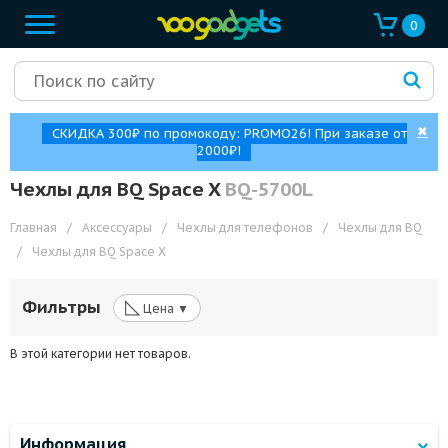
0
✖
СКИДКА 300₽ по промокоду: PROMO26! При заказе от
2000₽!
Чехлы для BQ Space X
BQ-5700L
Главная
/
Аксессуары
/
Чехлы для телефонов
/
Чехлы для BQ
/
Чехлы для BQ Space X
◺
Фильтры
Цена ▼
В этой категории нет товаров.
Информация