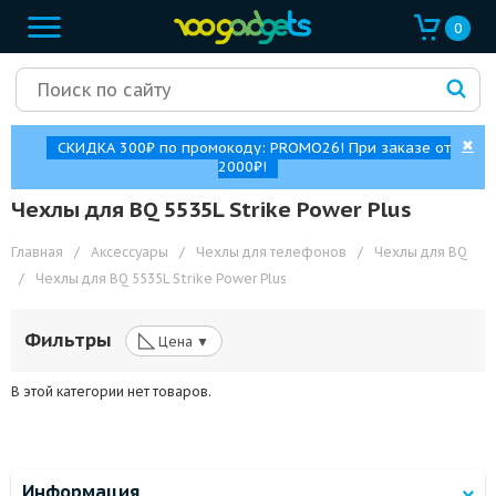
0
✖
СКИДКА 300₽ по промокоду: PROMO26! При заказе от
2000₽!
Чехлы для BQ 5535L Strike Power Plus
Главная
/
Аксессуары
/
Чехлы для телефонов
/
Чехлы для BQ
/
Чехлы для BQ 5535L Strike Power Plus
◺
Фильтры
Цена ▼
В этой категории нет товаров.
Информация