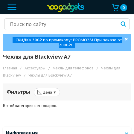
0
✖
СКИДКА 300₽ по промокоду: PROMO26! При заказе от
2000₽!
Чехлы для Blackview A7
Главная
/
Аксессуары
/
Чехлы для телефонов
/
Чехлы для
Blackview
/
Чехлы для Blackview A7
◺
Фильтры
Цена ▼
В этой категории нет товаров.
Информация