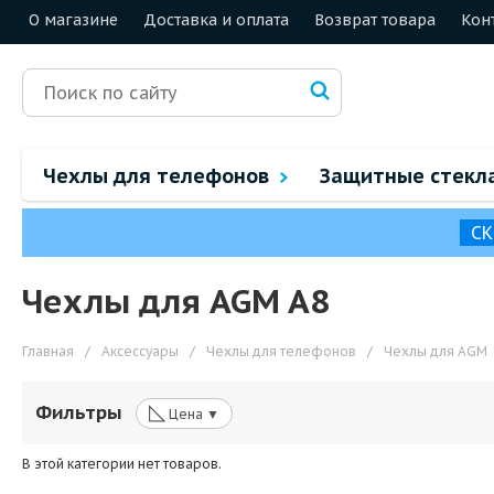
О магазине
Доставка и оплата
Возврат товара
Кон
Чехлы для телефонов
Защитные стекл
СК
Чехлы для AGM A8
Главная
/
Аксессуары
/
Чехлы для телефонов
/
Чехлы для AGM
◺
Фильтры
Цена ▼
В этой категории нет товаров.