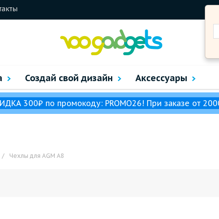
такты
а
Создай свой дизайн
Аксессуары
ИДКА 300₽ по промокоду: PROMO26! При заказе от 200
/
Чехлы для AGM A8