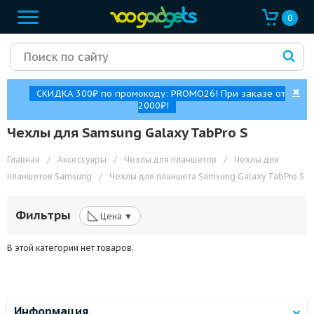
0
✖
СКИДКА 300₽ по промокоду: PROMO26! При заказе от
2000₽!
Чехлы для Samsung Galaxy TabPro S
Главная
/
Аксессуары
/
Чехлы для планшетов
/
Чехлы для
планшетов Samsung
/
Чехлы для планшета Samsung Galaxy TabPro S
◺
Фильтры
Цена ▼
В этой категории нет товаров.
Информация