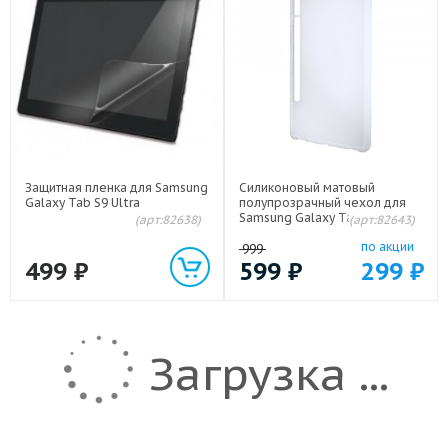
Защитная пленка для Samsung
Силиконовый матовый
Galaxy Tab S9 Ultra
полупрозрачный чехол для
Samsung Galaxy Tab S9 Ultra
(арт:82638)
(арт:82643)
Белый
по акции
999
499
₽
599
₽
299
₽
Загрузка ...