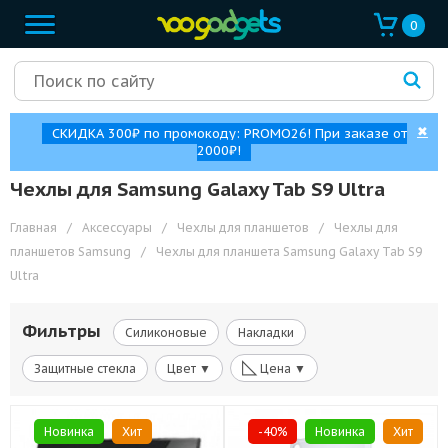
0
✖
СКИДКА 300₽ по промокоду: PROMO26! При заказе от
2000₽!
Чехлы для Samsung Galaxy Tab S9 Ultra
Главная
/
Аксессуары
/
Чехлы для планшетов
/
Чехлы для
планшетов Samsung
/
Чехлы для планшета Samsung Galaxy Tab S9
Ultra
Фильтры
Силиконовые
Накладки
◺
Защитные стекла
Цвет ▼
Цена ▼
Новинка
Хит
-40%
Новинка
Хит