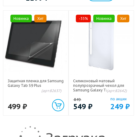
Новинка
Хит
-35%
Новинка
Хит
Защитная пленка для Samsung
Силиконовый матовый
Galaxy Tab S9 Plus
полупрозрачный чехол для
Samsung Galaxy Tab S9 Plus
(арт:82637)
(арт:82642)
Белый
по акции
849
499
₽
549
₽
249
₽