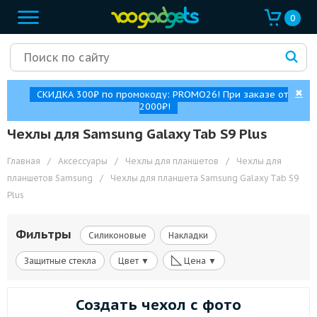
0
✖
СКИДКА 300₽ по промокоду: PROMO26! При заказе от
2000₽!
Чехлы для Samsung Galaxy Tab S9 Plus
Главная
/
Аксессуары
/
Чехлы для планшетов
/
Чехлы для
планшетов Samsung
/
Чехлы для планшета Samsung Galaxy Tab S9
Plus
Фильтры
Силиконовые
Накладки
◺
Защитные стекла
Цвет ▼
Цена ▼
Создать чехол с фото