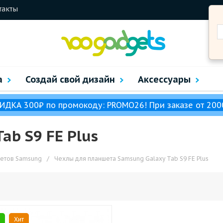
такты
а
Создай свой дизайн
Аксессуары
ИДКА 300₽ по промокоду: PROMO26! При заказе от 200
ab S9 FE Plus
шетов Samsung
/
Чехлы для планшета Samsung Galaxy Tab S9 FE Plus
Хит