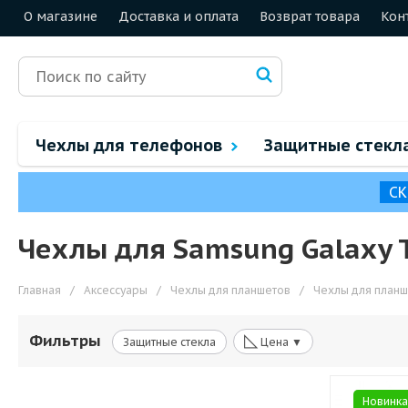
О магазине
Доставка и оплата
Возврат товара
Кон
Чехлы для телефонов
Защитные стекл
СК
Чехлы для Samsung Galaxy T
Главная
/
Аксессуары
/
Чехлы для планшетов
/
Чехлы для план
◺
Фильтры
Защитные стекла
Цена ▼
Новинка