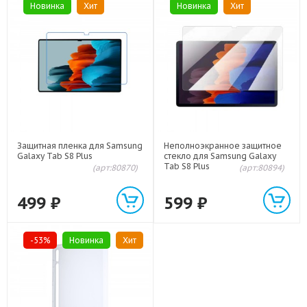
Новинка
Хит
Новинка
Хит
Защитная пленка для Samsung
Неполноэкранное защитное
Galaxy Tab S8 Plus
стекло для Samsung Galaxy
Tab S8 Plus
(арт:80870)
(арт:80894)
499
₽
599
₽
-53%
Новинка
Хит