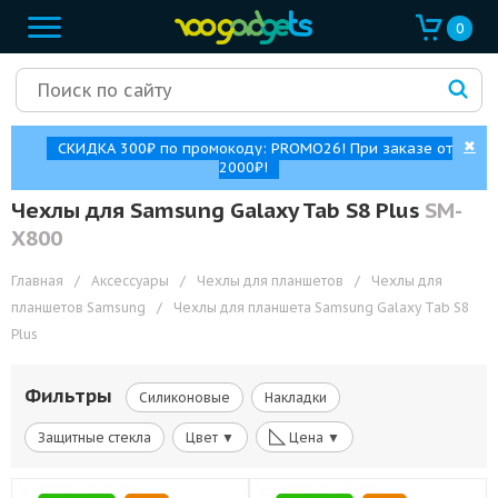
0
✖
СКИДКА 300₽ по промокоду: PROMO26! При заказе от
2000₽!
Чехлы для Samsung Galaxy Tab S8 Plus
SM-
X800
Главная
/
Аксессуары
/
Чехлы для планшетов
/
Чехлы для
планшетов Samsung
/
Чехлы для планшета Samsung Galaxy Tab S8
Plus
Фильтры
Силиконовые
Накладки
◺
Защитные стекла
Цвет ▼
Цена ▼