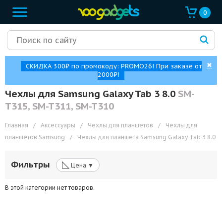
0
✖
СКИДКА 300₽ по промокоду: PROMO26! При заказе от
2000₽!
Чехлы для Samsung Galaxy Tab 3 8.0
SM-
T315, SM-T311, SM-T310
Главная
/
Аксессуары
/
Чехлы для планшетов
/
Чехлы для
планшетов Samsung
/
Чехлы для планшета Samsung Galaxy Tab 3 8.0
◺
Фильтры
Цена ▼
В этой категории нет товаров.