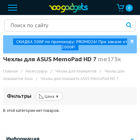
0
✖
СКИДКА 300₽ по промокоду: PROMO26! При заказе от
2000₽!
Чехлы для ASUS MemoPad HD 7
me173x
Главная
/
Аксессуары
/
Чехлы для планшетов
/
Чехлы для
планшетов Asus
/
Чехлы для планшета ASUS MemoPad HD 7
◺
Фильтры
Цена ▼
В этой категории нет товаров.
Информация