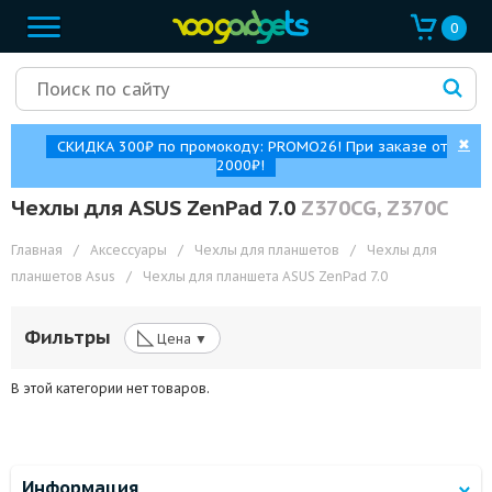
0
✖
СКИДКА 300₽ по промокоду: PROMO26! При заказе от
2000₽!
Чехлы для ASUS ZenPad 7.0
Z370CG, Z370C
Главная
/
Аксессуары
/
Чехлы для планшетов
/
Чехлы для
планшетов Asus
/
Чехлы для планшета ASUS ZenPad 7.0
◺
Фильтры
Цена ▼
В этой категории нет товаров.
Информация