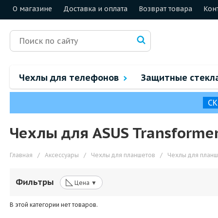
О магазине
Доставка и оплата
Возврат товара
Кон
Чехлы для телефонов
Защитные стекл
СК
Чехлы для ASUS Transforme
Главная
/
Аксессуары
/
Чехлы для планшетов
/
Чехлы для планш
◺
Фильтры
Цена ▼
В этой категории нет товаров.