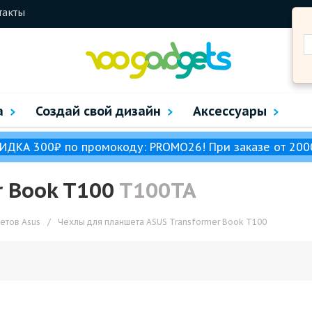
такты
а
Создай свой дизайн
Аксессуары
ИДКА 300₽ по промокоду: PROMO26! При заказе от 200
r Book T100
T100TA
етов Asus
/
Чехлы для планшета ASUS Transformer Book T100