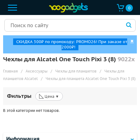
0
✖
СКИДКА 300₽ по промокоду: PROMO26! При заказе от
2000₽!
Чехлы для Alcatel One Touch Pixi 3 (8)
9022x
Главная
/
Аксессуары
/
Чехлы для планшетов
/
Чехлы для
планшетов Alcatel
/
Чехлы для планшета Alcatel One Touch Pixi 3 (8)
◺
Фильтры
Цена ▼
В этой категории нет товаров.
Информация