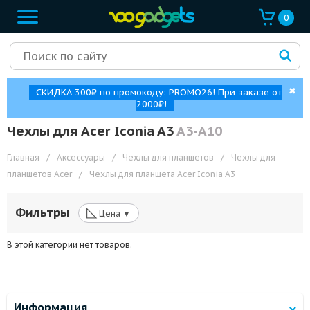
0
✖
СКИДКА 300₽ по промокоду: PROMO26! При заказе от
2000₽!
Чехлы для Acer Iconia A3
A3-A10
Главная
/
Аксессуары
/
Чехлы для планшетов
/
Чехлы для
планшетов Acer
/
Чехлы для планшета Acer Iconia A3
◺
Фильтры
Цена ▼
В этой категории нет товаров.
Информация