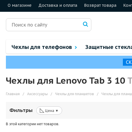
О магазине
Доставка и оплата
Возврат товара
Кон
Чехлы для телефонов
Защитные стекл
СК
Чехлы для Lenovo Tab 3 10
T
Главная
/
Аксессуары
/
Чехлы для планшетов
/
Чехлы для планш
◺
Фильтры
Цена ▼
В этой категории нет товаров.