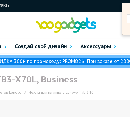
такты
а
Создай свой дизайн
Аксессуары
ИДКА 300₽ по промокоду: PROMO26! При заказе от 200
B3-X70L, Business
етов Lenovo
/
Чехлы для планшета Lenovo Tab 3 10