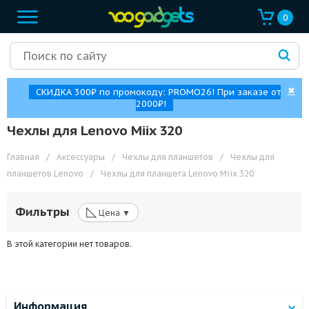
0
✖
СКИДКА 300₽ по промокоду: PROMO26! При заказе от
2000₽!
Чехлы для Lenovo Miix 320
Главная
/
Аксессуары
/
Чехлы для планшетов
/
Чехлы для
планшетов Lenovo
/
Чехлы для планшета Lenovo Miix 320
◺
Фильтры
Цена ▼
В этой категории нет товаров.
Информация