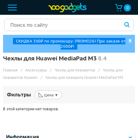
0
✖
СКИДКА 300₽ по промокоду: PROMO26! При заказе от
2000₽!
Чехлы для Huawei MediaPad M3
8.4
Главная
/
Аксессуары
/
Чехлы для планшетов
/
Чехлы для
планшетов Huawei
/
Чехлы для планшета Huawei MediaPad M3
◺
Фильтры
Цена ▼
В этой категории нет товаров.
Информация