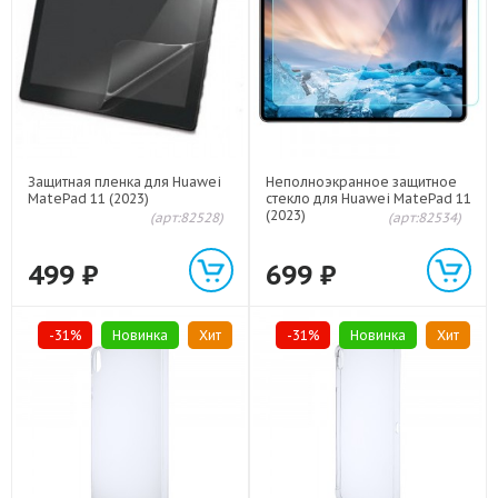
Защитная пленка для Huawei
Неполноэкранное защитное
MatePad 11 (2023)
стекло для Huawei MatePad 11
(2023)
(арт:82528)
(арт:82534)
499
₽
699
₽
-31%
Новинка
Хит
-31%
Новинка
Хит