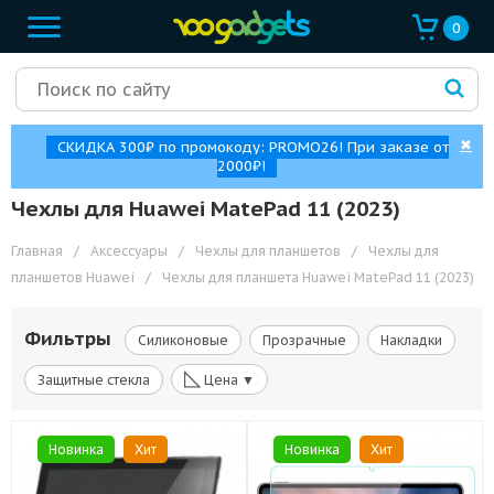
0
✖
СКИДКА 300₽ по промокоду: PROMO26! При заказе от
2000₽!
Чехлы для Huawei MatePad 11 (2023)
Главная
/
Аксессуары
/
Чехлы для планшетов
/
Чехлы для
планшетов Huawei
/
Чехлы для планшета Huawei MatePad 11 (2023)
Фильтры
Силиконовые
Прозрачные
Накладки
◺
Защитные стекла
Цена ▼
Новинка
Хит
Новинка
Хит