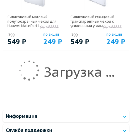
Силиконовый матовый
Силиконовый глянцевый
полупрозрачный чехол для
транспарентный чехол с
Huawei MatePad 11 (2023)
усиленными углами для
(арт:82532)
(арт:82533)
Huawei MatePad 11 (2023)
по акции
по акции
799
799
549
₽
249
₽
549
₽
249
₽
Загрузка ...
Информация
Служба поддержки