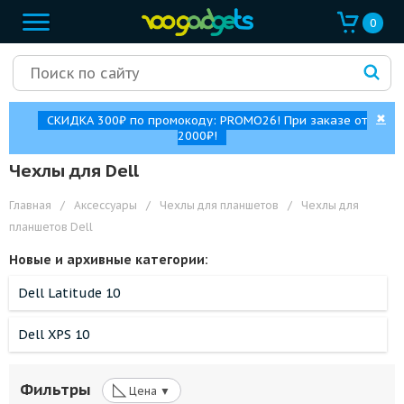
0
✖
СКИДКА 300₽ по промокоду: PROMO26! При заказе от
2000₽!
Чехлы для Dell
Главная
/
Аксессуары
/
Чехлы для планшетов
/
Чехлы для
планшетов Dell
Новые и архивные категории:
Dell Latitude 10
Dell XPS 10
◺
Фильтры
Цена ▼