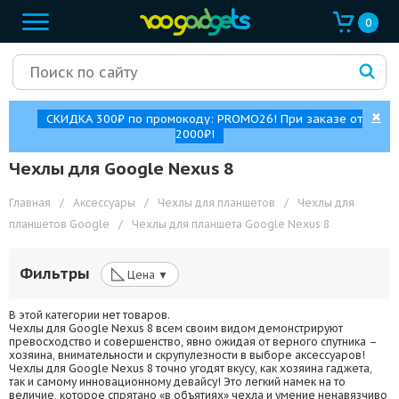
0
✖
СКИДКА 300₽ по промокоду: PROMO26! При заказе от
2000₽!
Чехлы для Google Nexus 8
Главная
/
Аксессуары
/
Чехлы для планшетов
/
Чехлы для
планшетов Google
/
Чехлы для планшета Google Nexus 8
◺
Фильтры
Цена ▼
В этой категории нет товаров.
Чехлы для Google Nexus 8 всем своим видом демонстрируют
превосходство и совершенство, явно ожидая от верного спутника –
хозяина, внимательности и скрупулезности в выборе аксессуаров!
Чехлы для Google Nexus 8 точно угодят вкусу, как хозяина гаджета,
так и самому инновационному девайсу! Это легкий намек на то
величие, которое спрятано «в объятиях» чехла и умение ненавязчиво