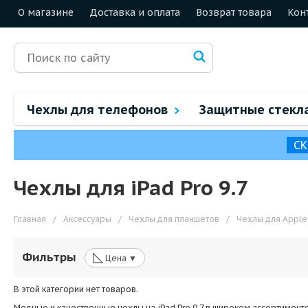
О магазине
Доставка и оплата
Возврат товара
Кон
Чехлы для телефонов
Защитные стекл
СК
Чехлы для iPad Pro 9.7
Главная
/
Аксессуары
/
Чехлы для планшетов
/
Чехлы для Apple
◺
Фильтры
Цена ▼
В этой категории нет товаров.
Модные и качественные чехлы на iPad Pro 9.7 в широком ассортимент