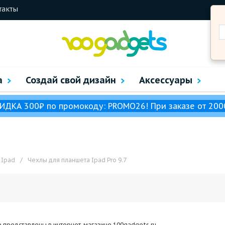
такты
а
Создай свой дизайн
Аксессуары
ИДКА 300₽ по промокоду: PROMO26! При заказе от 200
 Ipad
/
Чехлы для планшета Ipad Pro 9.7
е представлены в интернет-магазине 100gadgets.ru.