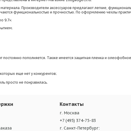
материала. Производители аксессуаров предлагают легкие, функциональн
личаются функциональностью и прочностью. По оформлению чехлы практич
о 9.7»:
рытием;
мент постоянно пополняется. Также имеется защитная пленка и олеофобно
которых еще нет у конкурентов;
ель просто не понравилась.
ержки
Контакты
г. Москва
+7 (495) 374-75-83
аказа
г. Санкт-Петербург: