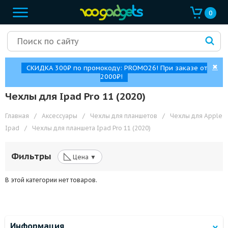
0
✖
СКИДКА 300₽ по промокоду: PROMO26! При заказе от
2000₽!
Чехлы для Ipad Pro 11 (2020)
Главная
/
Аксессуары
/
Чехлы для планшетов
/
Чехлы для Apple
Ipad
/
Чехлы для планшета Ipad Pro 11 (2020)
◺
Фильтры
Цена ▼
В этой категории нет товаров.
Информация