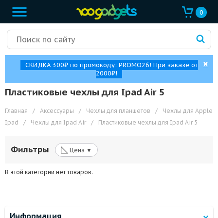
0
✖
СКИДКА 300₽ по промокоду: PROMO26! При заказе от
2000₽!
Пластиковые чехлы для Ipad Air 5
Главная
/
Аксессуары
/
Чехлы для планшетов
/
Чехлы для Apple
Ipad
/
Чехлы для Ipad Air
/
Пластиковые чехлы для Ipad Air 5
◺
Фильтры
Цена ▼
В этой категории нет товаров.
Информация