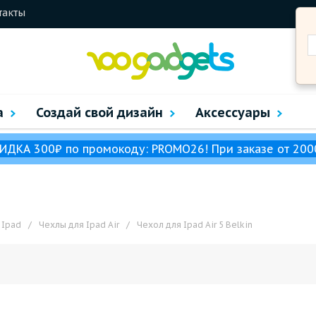
такты
а
Создай свой дизайн
Аксессуары
ИДКА 300₽ по промокоду: PROMO26! При заказе от 200
 Ipad
/
Чехлы для Ipad Air
/
Чехол для Ipad Air 5 Belkin