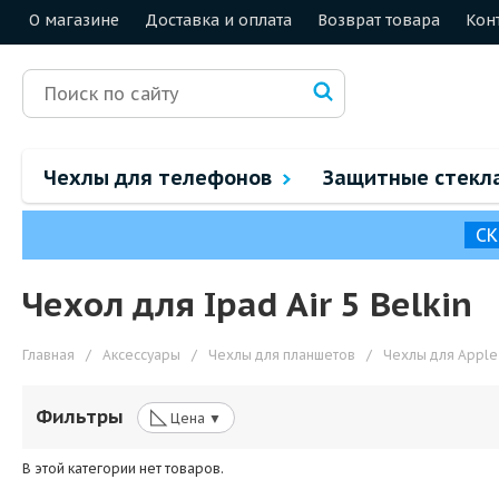
О магазине
Доставка и оплата
Возврат товара
Кон
Чехлы для телефонов
Защитные стекл
СК
Чехол для Ipad Air 5 Belkin
Главная
/
Аксессуары
/
Чехлы для планшетов
/
Чехлы для Apple
◺
Фильтры
Цена ▼
В этой категории нет товаров.