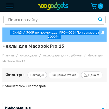
0
✖
СКИДКА 300₽ по промокоду: PROMO26! При заказе от
2000₽!
Чехлы для Macbook Pro 13
Главная
/
Аксессуары
/
Аксессуары для ноутбуков
/
Чехлы для
Macbook Pro 13
◺
Фильтры
Накладки
Защитные стекла
Цена ▼
В этой категории нет товаров.
Информация