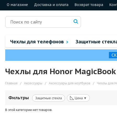
О магазине
Доставка и оплата
Возврат товара
Кон
Чехлы для телефонов
Защитные стекл
СК
Чехлы для Honor MagicBook 
Главная
/
Аксессуары
/
Аксессуары для ноутбуков
/
Чехлы для H
◺
Фильтры
Защитные стекла
Цена ▼
В этой категории нет товаров.