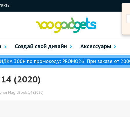
такты
а
Создай свой дизайн
Аксессуары
ИДКА 300₽ по промокоду: PROMO26! При заказе от 200
14 (2020)
onor MagicBook 14 (2020)