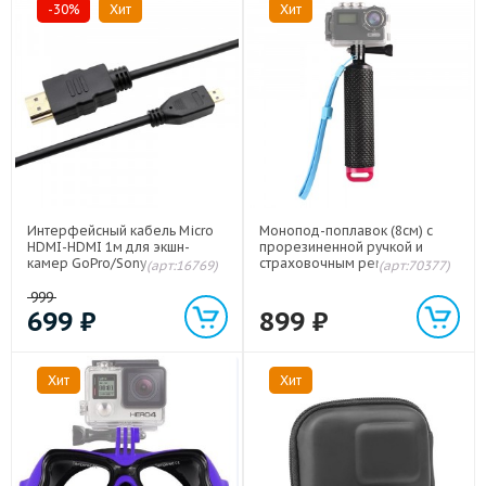
-30%
Хит
Хит
Интерфейсный кабель Micro
Монопод-поплавок (8см) с
HDMI-HDMI 1м для экшн-
прорезиненной ручкой и
камер GoPro/Sony
страховочным ремешком для
(арт:16769)
(арт:70377)
экшн-камер
GoPro/Xiaomi/DJI/Sony/Insta3
999
60 Красный
699
₽
899
₽
Хит
Хит