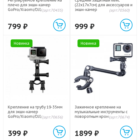
Регулируемое крепление на
Средний защитный кейс
плечо для экшн-камер
(22х17х7см) для аксессуаров и
GoPro/Xiaomi/DJI/Sony/Insta3
экшн-камер
(арт:70435)
(арт:70560)
60
GoPro/Xiaomi/DJI/Sony/Insta3
60
799
₽
999
₽
Новинка
Новинка
Крепление на трубу 19-35мм
Зажимное крепление на
для экшн-камер
музыкальные инструменты с
GoPro/Xiaomi/DJI/Sony/Insta3
поворотным кронштейном для
(арт:70656)
(арт:70674)
60
экшн-камер
GoPro/Xiaomi/DJI/Sony/Insta3
60
399
₽
1899
₽