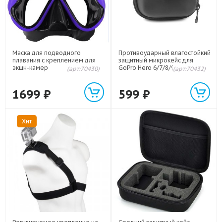
Маска для подводного
Противоударный влагостойкий
плавания с креплением для
защитный микрокейс для
экшн-камер
GoPro Hero 6/7/8/9 Черный
(арт:70430)
(арт:70432)
GoPro/Xiaomi/DJI/Sony/Insta3
60 Фиолетовый
1699
₽
599
₽
Хит