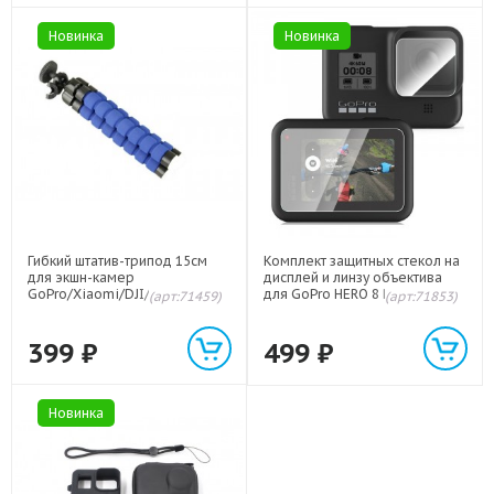
Новинка
Новинка
Гибкий штатив-трипод 15см
Комплект защитных стекол на
для экшн-камер
дисплей и линзу объектива
GoPro/Xiaomi/DJI/Sony/Insta3
для GoPro HERO 8 Black
(арт:71459)
(арт:71853)
60 Синий
399
₽
499
₽
Новинка