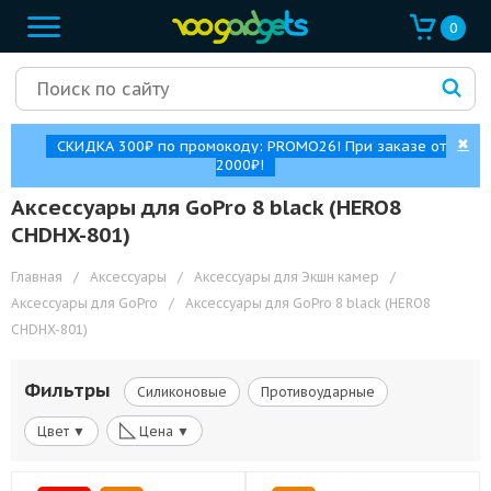
0
✖
СКИДКА 300₽ по промокоду: PROMO26! При заказе от
2000₽!
Аксессуары для GoPro 8 black (HERO8
CHDHX-801)
Главная
/
Аксессуары
/
Аксессуары для Экшн камер
/
Аксессуары для GoPro
/
Аксессуары для GoPro 8 black (HERO8
CHDHX-801)
Фильтры
Силиконовые
Противоударные
◺
Цвет ▼
Цена ▼