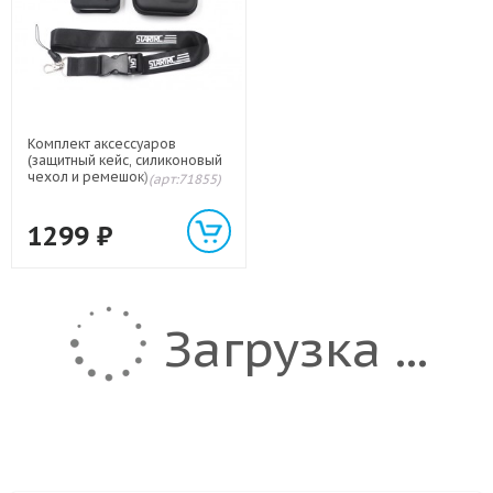
Комплект аксессуаров
(защитный кейс, силиконовый
чехол и ремешок) для GoPro
(арт:71855)
HERO 8 Black
1299
₽
Загрузка ...