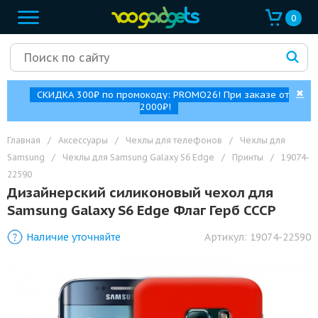
0
✖
СКИДКА 300₽ по промокоду: PROMO26! При заказе от
2000₽!
Главная
/
Аксессуары
/
Чехлы для телефонов
/
Чехлы для
Samsung
/
Чехлы для Samsung Galaxy S6 Edge
/
Принты
/
19074-
22590
Дизайнерский силиконовый чехол для
Samsung Galaxy S6 Edge Флаг Герб СССР
Наличие уточняйте
Артикул:
19074-22590