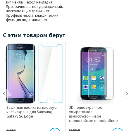
тип чехла
: чехол накладка;
Прозрачность
: полупрозрачный;
нескользящие грани
: нет;
Профиль чехла
: классический;
функция подставки
: нет;
С этим товаром берут
Защитная пленка на плоскую
3D полноэкранное
часть экрана для Samsung
ультратонкое
Galaxy S6 Edge
износоустойчивое
сколостойкое олеофобное
защитное стекло для Samsung
Galaxy S6 Edge
499
₽
1199
₽