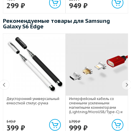
299
₽
949
₽
Рекомендуемые товары для Samsung
Galaxy S6 Edge
Двусторонний универсальный
Интерфейсный кабель со
емкостной стилус-ручка
сменными усиленными
магнитными коннекторами
(Lightning/MicroUSB/Type-C) и
световым индикатором 1м
549
₽
1799
₽
399
₽
999
₽