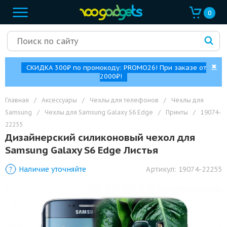
0
✖
СКИДКА 300₽ по промокоду: PROMO26! При заказе от
2000₽!
Главная
/
Аксессуары
/
Чехлы для телефонов
/
Чехлы для
Samsung
/
Чехлы для Samsung Galaxy S6 Edge
/
Принты
/
19074-
22255
Дизайнерский силиконовый чехол для
Samsung Galaxy S6 Edge Листья
Наличие уточняйте
Артикул:
19074-22255