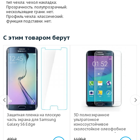
тип чехла
: чехол накладка;
Прозрачность
: полупрозрачный;
нескользящие грани
: нет;
Профиль чехла
: классический;
функция подставки
: нет;
С этим товаром берут
Защитная пленка на плоскую
3D полноэкранное
часть экрана для Samsung
ультратонкое
Galaxy S6 Edge
износоустойчивое
сколостойкое олеофобное
защитное стекло для Samsung
Galaxy S6 Edge
499
₽
1199
₽