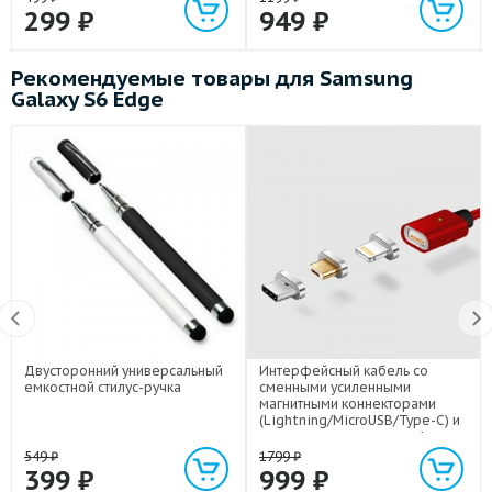
299
₽
949
₽
Рекомендуемые товары для Samsung
Galaxy S6 Edge
Двусторонний универсальный
Интерфейсный кабель со
емкостной стилус-ручка
сменными усиленными
магнитными коннекторами
(Lightning/MicroUSB/Type-C) и
световым индикатором 1м
549
₽
1799
₽
399
₽
999
₽