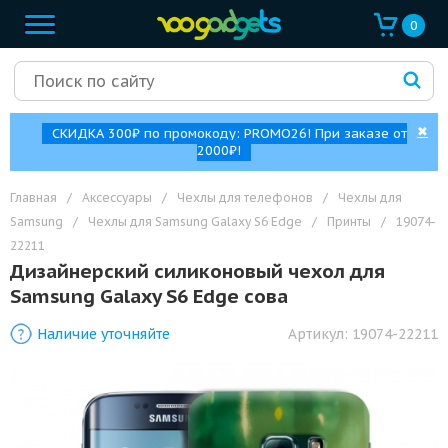
0
✖
СКИДКА 300₽ по промокоду: PROMO26! При заказе от
2000₽!
Главная
/
Аксессуары
/
Чехлы для телефонов
/
Чехлы для
Samsung
/
Чехлы для Samsung Galaxy S6 Edge
/
Принты
/
19074-
22211
Дизайнерский силиконовый чехол для
Samsung Galaxy S6 Edge сова
Наличие уточняйте
Артикул:
19074-22211