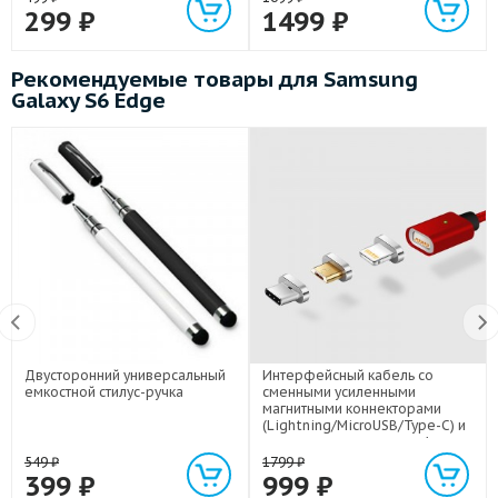
299
₽
1499
₽
Рекомендуемые товары для Samsung
Galaxy S6 Edge
Двусторонний универсальный
Интерфейсный кабель со
емкостной стилус-ручка
сменными усиленными
магнитными коннекторами
(Lightning/MicroUSB/Type-C) и
световым индикатором 1м
549
₽
1799
₽
399
₽
999
₽