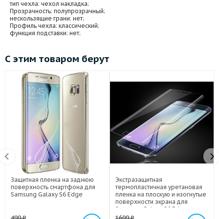
тип чехла
: чехол накладка;
Прозрачность
: полупрозрачный;
нескользящие грани
: нет;
Профиль чехла
: классический;
функция подставки
: нет;
С этим товаром берут
Защитная пленка на заднюю
Экстразащитная
поверхность смартфона для
термопластичная уретановая
Samsung Galaxy S6 Edge
пленка на плоскую и изогнутые
поверхности экрана для
Samsung Galaxy S6 Edge
499
₽
1699
₽