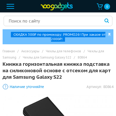
0
✖
СКИДКА 300₽ по промокоду: PROMO26! При заказе от
2000₽!
Главная
/
Аксессуары
/
Чехлы для телефонов
/
Чехлы для
Samsung
/
Чехлы для Samsung Galaxy S22
/
80864
Книжка горизонтальная книжка подставка
на силиконовой основе с отсеком для карт
для Samsung Galaxy S22
Наличие уточняйте
Артикул:
80864