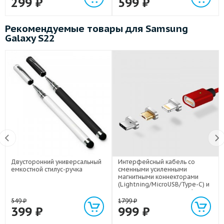
299
₽
599
₽
Рекомендуемые товары для Samsung
Galaxy S22
Двусторонний универсальный
Интерфейсный кабель со
емкостной стилус-ручка
сменными усиленными
магнитными коннекторами
(Lightning/MicroUSB/Type-C) и
световым индикатором 1м
549
₽
1799
₽
399
₽
999
₽