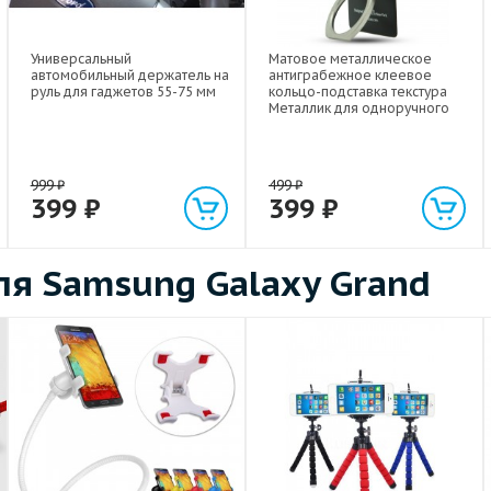
Универсальный
Матовое металлическое
автомобильный держатель на
антиграбежное клеевое
руль для гаджетов 55-75 мм
кольцо-подставка текстура
Металлик для одноручного
управления гаджетом
999
₽
499
₽
399
₽
399
₽
я Samsung Galaxy Grand