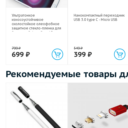
Ультратонкое
Нанокомпактный переходник
износоустойчивое
USB 3.0 type C - Micro USB
сколостойкое олеофобное
защитное стекло-пленка для
Samsung Galaxy Grand Duos
799
₽
549
₽
699
₽
399
₽
Рекомендуемые товары дл