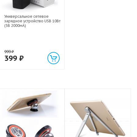
Универсальное сетевое
зарядное устройство USB 10Вт
(5В 2000мА)
999
₽
399
₽