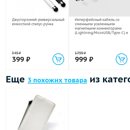
Двусторонний универсальный
Интерфейсный кабель со
емкостной стилус-ручка
сменными усиленными
магнитными коннекторами
(Lightning/MicroUSB/Type-C) и
световым индикатором 1м
549
₽
1799
₽
399
₽
999
₽
Еще
из катег
3 похожих товара