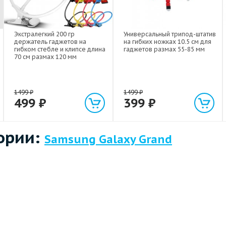
Экстралегкий 200 гр
Универсальный трипод-штатив
держатель гаджетов на
на гибких ножках 10.5 см для
гибком стебле и клипсе длина
гаджетов размах 55-85 мм
70 см размах 120 мм
1499
₽
1499
₽
499
₽
399
₽
ории:
Samsung Galaxy Grand