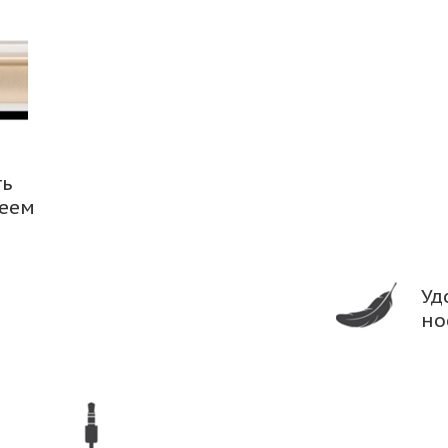
ть
леем
Уд
но