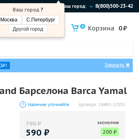
8(800)500-23-42
Ваш город:
Ваш город
?
Москва
С.Петербург
0
Корзина
0
₽
Другой город
Закрыть
✖
0₽!
and Барселона Barca Yamal
Наличие уточняйте
Артикул:
24492-22552
экономия
790
₽
590
₽
200
₽