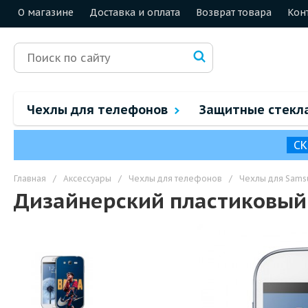
О магазине
Доставка и оплата
Возврат товара
Кон
Чехлы для телефонов
Защитные стекл
СК
Главная
/
Аксессуары
/
Чехлы для телефонов
/
Чехлы для Sams
Дизайнерский пластиковый 