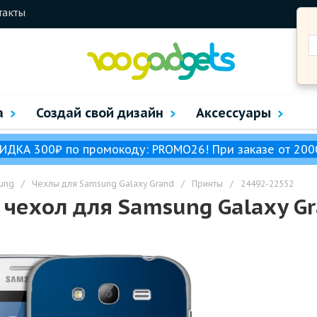
такты
а
Создай свой дизайн
Аксессуары
ИДКА 300₽ по промокоду: PROMO26! При заказе от 200
ung
/
Чехлы для Samsung Galaxy Grand
/
Принты
/
24492-22552
чехол для Samsung Galaxy Gr