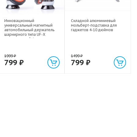
Инновационный
Складной алюминиевый
универсальный магнитный
мольберт-подставка для
автомобильный держатель
гаджетов 4-10 дюймов
шарнирного типа UF-X
экстрасильной фиксации для
любых гаджетов
(смартфонов, планшетов) до 1
кг
1999
₽
1499
₽
799
₽
799
₽