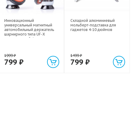
Инновационный
Складной алюминиевый
универсальный магнитный
мольберт-подставка для
автомобильный держатель
гаджетов 4-10 дюймов
шарнирного типа UF-X
экстрасильной фиксации для
любых гаджетов
(смартфонов, планшетов) до 1
кг
1999
₽
1499
₽
799
₽
799
₽