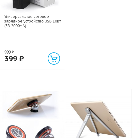
Универсальное сетевое
зарядное устройство USB 10Вт
(5В 2000мА)
999
₽
399
₽