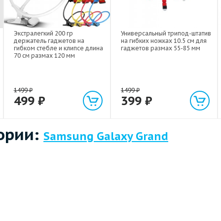
Экстралегкий 200 гр
Универсальный трипод-штатив
держатель гаджетов на
на гибких ножках 10.5 см для
гибком стебле и клипсе длина
гаджетов размах 55-85 мм
70 см размах 120 мм
1499
₽
1499
₽
499
₽
399
₽
ории:
Samsung Galaxy Grand