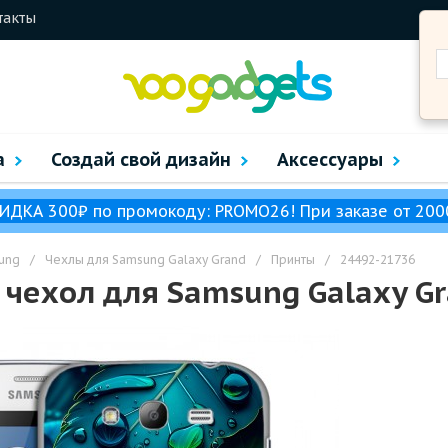
такты
а
Создай свой дизайн
Аксессуары
ИДКА 300₽ по промокоду: PROMO26! При заказе от 200
ung
/
Чехлы для Samsung Galaxy Grand
/
Принты
/
24492-21736
чехол для Samsung Galaxy Gr