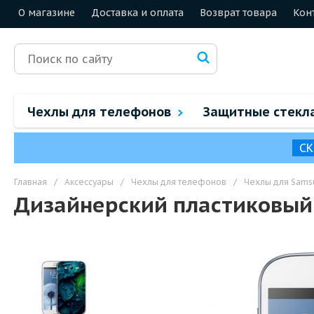
О магазине
Доставка и оплата
Возврат товара
Кон
Чехлы для телефонов
Защитные стекл
СК
Главная
/
Аксессуары
/
Чехлы для телефонов
/
Чехлы для Sams
Дизайнерский пластиковый 