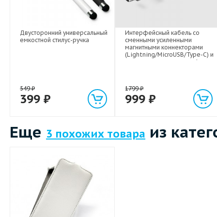
Двусторонний универсальный
Интерфейсный кабель со
емкостной стилус-ручка
сменными усиленными
магнитными коннекторами
(Lightning/MicroUSB/Type-C) и
световым индикатором 1м
549
₽
1799
₽
399
₽
999
₽
Еще
из катег
3 похожих товара