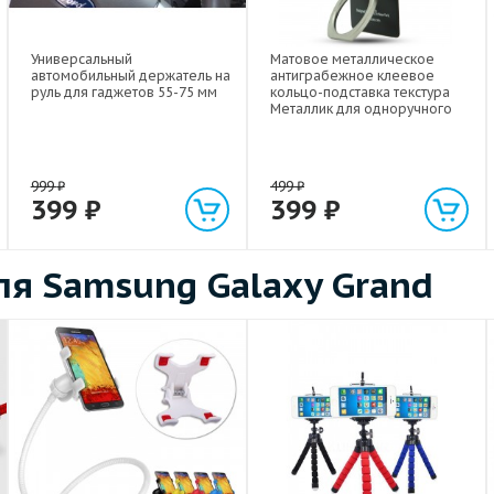
Универсальный
Матовое металлическое
автомобильный держатель на
антиграбежное клеевое
руль для гаджетов 55-75 мм
кольцо-подставка текстура
Металлик для одноручного
управления гаджетом
999
₽
499
₽
399
₽
399
₽
я Samsung Galaxy Grand