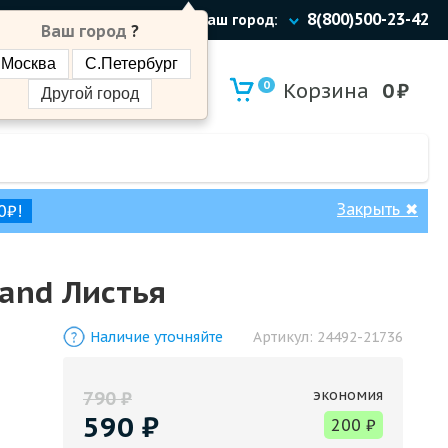
8(800)500-23-42
Ваш город:
Ваш город
?
Москва
С.Петербург
0
Корзина
0
₽
Другой город
Закрыть
✖
0₽!
and Листья
Наличие уточняйте
Артикул:
24492-21736
экономия
790
₽
590
₽
200
₽