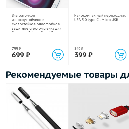
Ультратонкое
Нанокомпактный переходник
износоустойчивое
USB 3.0 type C - Micro USB
сколостойкое олеофобное
защитное стекло-пленка для
Samsung Galaxy Grand Duos
799
₽
549
₽
699
₽
399
₽
Рекомендуемые товары дл