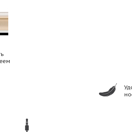
ть
леем
Уд
но