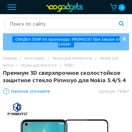
0
✖
СКИДКА 300₽ по промокоду: PROMO26! При заказе от
2000₽!
Главная
/
Аксессуары
/
Чехлы для телефонов
/
Чехлы для
Nokia
/
Чехлы для Nokia 3.4
/
76967
Премиум 3D сверхпрочное сколостойкое
защитное стекло Pinwuyo для Nokia 3.4/5.4
Наличие уточняйте
Артикул:
76967