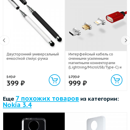
Двусторонний универсальный
Интерфейсный кабель со
емкостной стилус-ручка
сменными усиленными
магнитными коннекторами
(Lightning/MicroUSB/Type-C) и
световым индикатором 1м
549
₽
1799
₽
399
₽
999
₽
7 похожих товаров
Еще
из категории:
Nokia 3.4