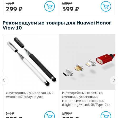
499
₽
1299
₽
299
₽
399
₽
Рекомендуемые товары для Huawei Honor
View 10
Двусторонний универсальный
Интерфейсный кабель со
емкостной стилус-ручка
сменными усиленными
магнитными коннекторами
(Lightning/MicroUSB/Type-C) и
световым индикатором 1м
549
₽
1799
₽