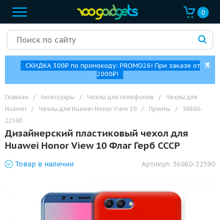
0
✖
СКИДКА 300₽ по промокоду: PROMO26! При заказе от
2000₽!
Главная
/
Аксессуары
/
Чехлы для телефонов
/
Чехлы для
Huawei
/
Чехлы для Huawei Honor View 10
/
Принты
/
56860-
22590
Дизайнерский пластиковый чехол для
Huawei Honor View 10 Флаг Герб СССР
Товар
в наличии
Артикул:
56860-22590